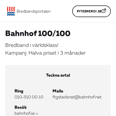
Bredbandsportalen
PITEENERGI.SE
Bahnhof 100/100
Bredband i världsklass!
Kampanj: Halva priset i 3 månader
Teckna avtal
Ring
Maila
010-510 00 10
ftgstadsnat@bahnhof.net
Besök
bahnhof.se »