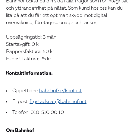
Bahnhof också på din sida i alla frågor som rör integritet
och yttrandefrihet på nätet. Som kund hos oss kan du
lita på att du får ett optimalt skydd mot digital
övervakning, företagsspionage och läckor.
Uppsägningstid: 3 mån
Startavgift: 0 k
Pappersfaktura: 50 kr
E-post faktura: 25 kr
Kontaktinformation:
Öppettider:
bahnhof.se/kontakt
E-post:
ftgstadsnat@bahnhof.net
Telefon: 010-510 00 10
Om Bahnhof