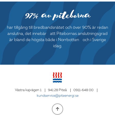
97% av piteborna
har tillgång till bredbandsnätet och över 90% är redan
anslutna, det innebär att Pitebornas anslutningsgrad
är bland de högsta både i Norrbotten och i Sverige
idag.
Västra kajvägen 1
|
941 28 Piteå
|
0911-648 00
|
kundservice@piteenergi.se