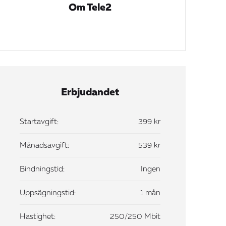
Om Tele2
Erbjudandet
Startavgift:
399 kr
Månadsavgift:
539 kr
Bindningstid:
Ingen
Uppsägningstid:
1 mån
Hastighet:
250/250 Mbit