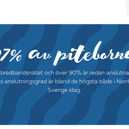
97% av piteborn
ill bredbandsnätet och över 90% är redan anslut
as anslutningsgrad är bland de högsta både i Nor
Sverige idag.