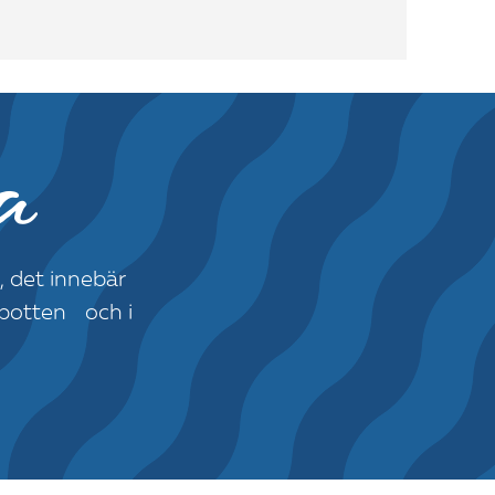
a
na, det innebär
rbotten och i